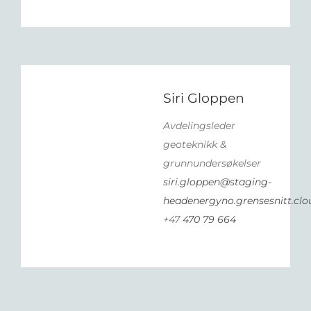
Siri Gloppen
Avdelingsleder
geoteknikk &
grunnundersøkelser
siri.gloppen@staging-
headenergyno.grensesnitt.clo
+47
470 79 664