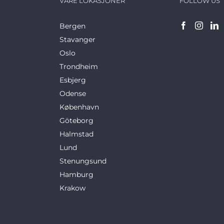
VÅRE LOKASJONER
FOLLOW US
Bergen
Stavanger
Oslo
Trondheim
Esbjerg
Odense
København
Göteborg
Halmstad
Lund
Stenungsund
Hamburg
Krakow