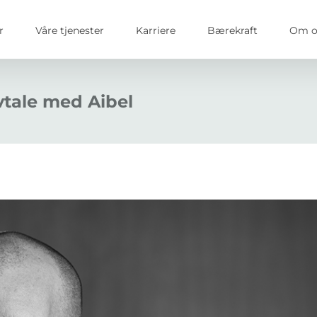
r
Våre tjenester
Karriere
Bærekraft
Om o
vtale med Aibel