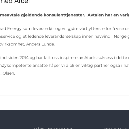
 med Aibel
meavtale gjeldende konsulenttjenester. Avtalen har en varigh
ead Energy som leverandør og vil gjøre vårt ytterste for å vise oss
eservice og et ledende leverandørselskap innen havvind i Norge g
ntvirksomhet, Anders Lunde.
nd siden 2014 og har latt oss inspirere av Aibels suksess i dette
øykompetente ansatte håper vi å bli en viktig partner også i ha
. Olsen.