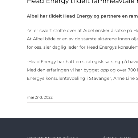
Head Energy tildelt rammeavtale
Aibel har tildelt Head Energy og partnere en ram
-Vi er svært stolte over at Aibel ønsker å satse på H
At Aibel både er en av de største aktørene innen olj
for oss, sier daglig leder for Head Energys konsule
-Head Energy har hatt en strategisk satsing på havvi
Med den erfaringen vi har bygget opp og over 700 h
Energys konsulentavdeling i Stavanger, Anne Line S
mai 2nd, 2022