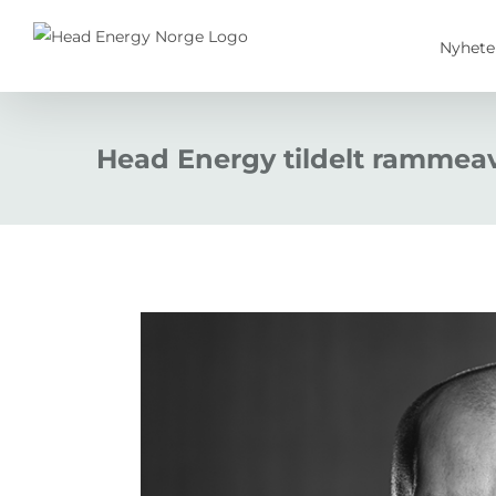
Skip
to
Nyhete
content
Head Energy tildelt rammea