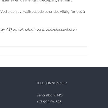
emplet av en uavhengig tredjepart, sier han.
d siden av kvalitetsledelse er det viktig for oss å
ergy AS) og teknologi- og produksjonsenheten
TELEFONNUMMER
Sentralbord NO
+47 992 04 323