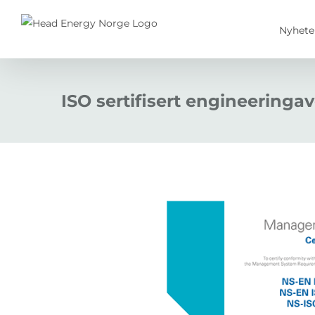
Skip
to
Nyhete
content
ISO sertifisert engineeringa