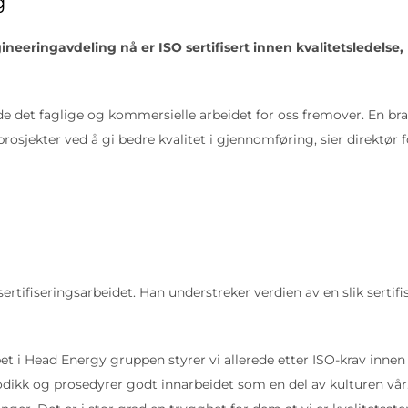
g
eringavdeling nå er ISO sertifisert innen kvalitetsledelse, 
de det faglige og kommersielle arbeidet for oss fremover. En bra
osjekter ved å gi bedre kvalitet i gjennomføring, sier direktør 
ertifiseringsarbeidet. Han understreker verdien av en slik sert
apet i Head Energy gruppen styrer vi allerede etter ISO-krav inne
odikk og prosedyrer godt innarbeidet som en del av kulturen vår. 