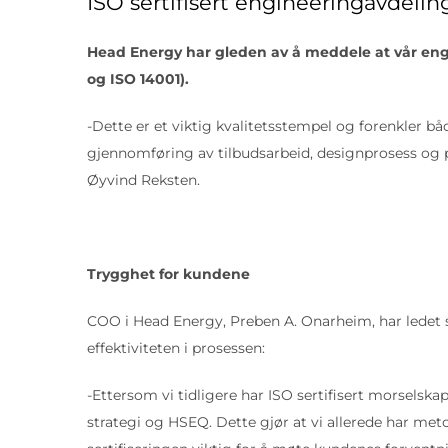
ISO sertifisert engineeringavdelin
Head Energy har gleden av å meddele at vår engine
og ISO 14001).
-Dette er et viktig kvalitetsstempel og forenkler bå
gjennomføring av tilbudsarbeid, designprosess og pr
Øyvind Reksten.
Trygghet for kundene
COO i Head Energy, Preben A. Onarheim, har ledet s
effektiviteten i prosessen:
-Ettersom vi tidligere har ISO sertifisert morselsk
strategi og HSEQ. Dette gjør at vi allerede har met