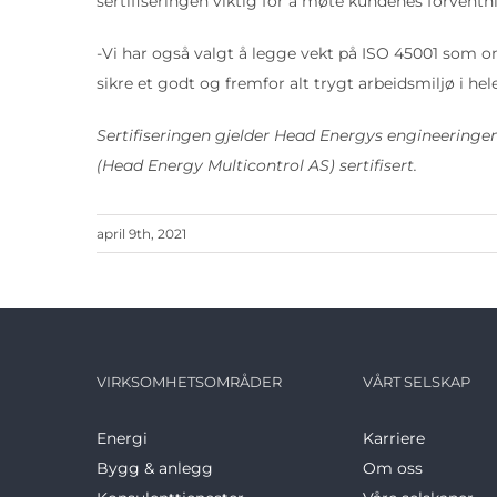
sertifiseringen viktig for å møte kundenes forventni
-Vi har også valgt å legge vekt på ISO 45001 som om
sikre et godt og fremfor alt trygt arbeidsmiljø i he
Sertifiseringen gjelder Head Energys engineeringe
(Head Energy Multicontrol AS) sertifisert.
april 9th, 2021
VIRKSOMHETSOMRÅDER
VÅRT SELSKAP
Energi
Karriere
Bygg & anlegg
Om oss