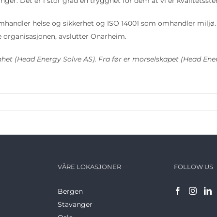
nger. Det er i stor grad en trygghet for dem at vi er kvalitetsst
handler helse og sikkerhet og ISO 14001 som omhandler miljø. Ve
le organisasjonen, avslutter Onarheim.
nhet (Head Energy Solve AS). Fra før er morselskapet (Head En
VÅRE LOKASJONER
FOLLOW US
Bergen
Stavanger