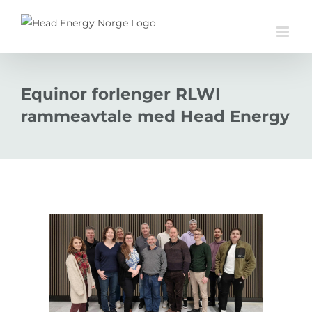
Skip
to
content
Equinor forlenger RLWI
rammeavtale med Head Energy