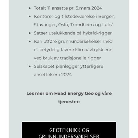
Totalt 11 ansatte pr. 5.mars 2024
Kontorer og tilstedeværelse i Bergen,
Stavanger, Oslo, Trondheim og Luleå
Satser utelukkende på hybrid-rigger
Kan utføre grunnundersøkelser med
et betydelig lavere klimaavtrykk enn
ved bruk av tradisjonelle rigger
Selskapet planlegger ytterligere
ansettelser i 2024
Les mer om Head Energy Geo og våre
tjenester:
GEOTEKNIKK OG
GRUNNUNDERSØKELSER