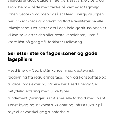
allerede er godt etablert i Bergen, Stavanger, Oslo og
Trondheim – både med tanke på vårt eget fagmiljø
innen geoteknikk, men også at Head Energy gruppen
har virksomhet i god vekst og flotte fasiliteter på alle
lokasjonene. Det setter oss i den heldige situasjonen at
vi kan søke etter den aller beste kandidaten, uten å
være låst på geografi, forklarer Hellevang.
Ser etter sterke fagpersoner og gode
lagspillere
Head Energy Geo bistår kunder med geoteknisk
rådgivning fra reguleringsfase, i for- og konseptfase og
til detaljprosjektering. Videre har Head Energy Geo
betydelig erfaring med ulike typer
fundamentløsninger, samt spesielle forhold med blant
annet bygging av konstruksjoner og infrastruktur på
myr eller vanskelige grunnforhold.