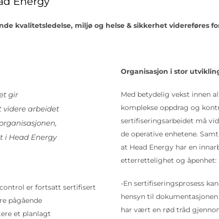
ead Energy
de kvalitetsledelse, miljø og helse & sikkerhet videreføres 
Organisasjon i stor utviklin
et gir
Med betydelig vekst innen 
komplekse oppdrag og kontr
t videre arbeidet
sertifiseringsarbeidet må vid
 organisasjonen,
de operative enhetene. Samti
et i Head Energy
at Head Energy har en innarb
etterrettelighet og åpenhet:
-En sertifiseringsprosess k
trol er fortsatt sertifisert
hensyn til dokumentasjonen 
ere pågående
har vært en rød tråd gjennom
ere et planlagt