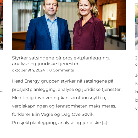
Styrker satsingene på prosjektplanlegging,
J
analyse og juridiske tjenester
o
oktober 9th, 2024
|
0 Comments
J
Head Energy gruppen styrker nå satsingene på
M
prosjektplanlegging, analyse og juridiske tjenester.
og
h
Med tidlig involvering kan samfunnsnytten,
b
verdiskapningen og lønnsomheten maksimeres,
v
forklarer Elin Vagle og Dag Ove Søvik.
Prosjektplanlegging, analyse og juridiske
[...]