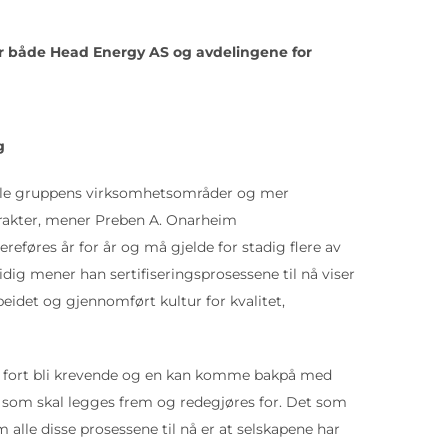
for både Head Energy AS og avdelingene for
g
alle gruppens virksomhetsområder og mer
akter, mener Preben A. Onarheim
ereføres år for år og må gjelde for stadig flere av
dig mener han sertifiseringsprosessene til nå viser
eidet og gjennomført kultur for kvalitet,
an fort bli krevende og en kan komme bakpå med
som skal legges frem og redegjøres for. Det som
 alle disse prosessene til nå er at selskapene har