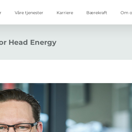
r
Våre tjenester
Karriere
Bærekraft
Om o
for Head Energy